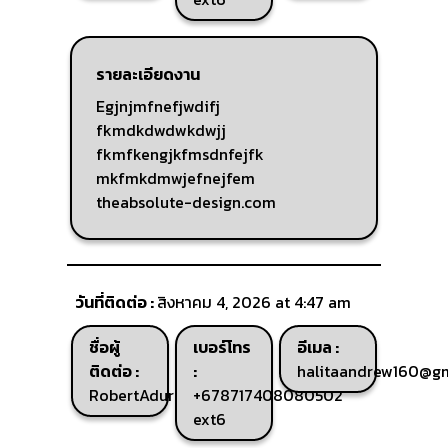
รายละเอียดงาน
Egjnjmfnefjwdifj
fkmdkdwdwkdwjj
fkmfkengjkfmsdnfejfk
mkfmkdmwjefnejfem
theabsolute-design.com
วันที่ติดต่อ :
สิงหาคม 4, 2026 at 4:47 am
ชื่อผู้
เบอร์โทร
อีเมล :
ติดต่อ :
:
halitaandrew160@g
RobertAdurf
+678717408080502
ext6