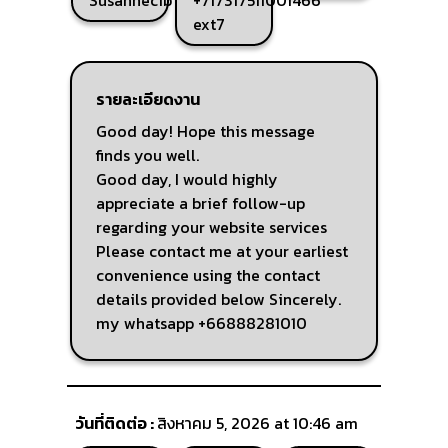
Susannecib
+717317511001466
ext7
รายละเอียดงาน
Good day! Hope this message
finds you well.
Good day, I would highly
appreciate a brief follow-up
regarding your website services
Please contact me at your earliest
convenience using the contact
details provided below Sincerely.
my whatsapp +66888281010
วันที่ติดต่อ :
สิงหาคม 5, 2026 at 10:46 am