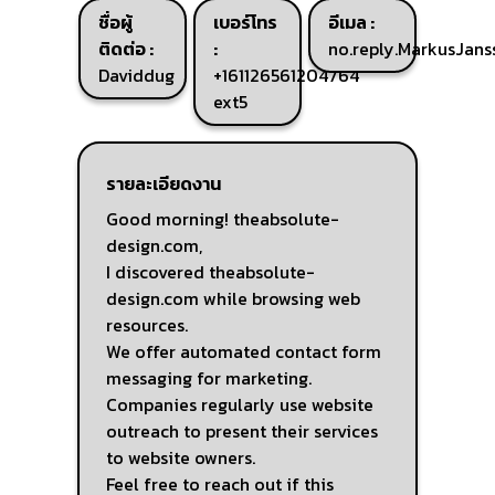
ชื่อผู้
เบอร์โทร
อีเมล :
ติดต่อ :
:
no.reply.MarkusJan
Daviddug
+161126561204764
ext5
รายละเอียดงาน
Good morning! theabsolute-
design.com,
I discovered theabsolute-
design.com while browsing web
resources.
We offer automated contact form
messaging for marketing.
Companies regularly use website
outreach to present their services
to website owners.
Feel free to reach out if this