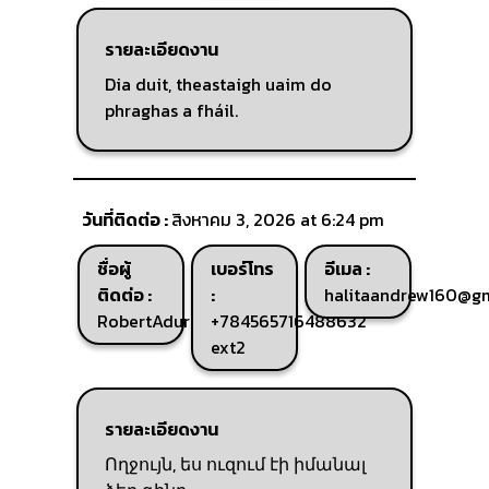
รายละเอียดงาน
Dia duit, theastaigh uaim do
phraghas a fháil.
วันที่ติดต่อ :
สิงหาคม 3, 2026 at 6:24 pm
ชื่อผู้
เบอร์โทร
อีเมล :
ติดต่อ :
:
halitaandrew160@g
RobertAdurf
+784565716488632
ext2
รายละเอียดงาน
Ողջույն, ես ուզում էի իմանալ